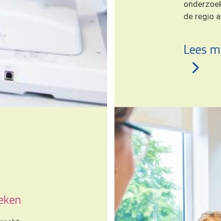
onderzoek
de regio 
Lees m
eken