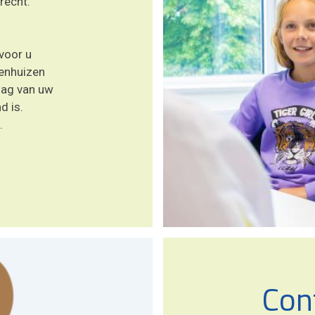
recht.
voor u
enhuizen
slag van uw
d is.
.
Con