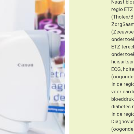
Naast blo
regio ETZ 
(Tholen/B
ZorgSaam 
(Zeeuwse 
onderzoek
ETZ terec
onderzoek
huisartspr
ECG, holte
(oogonderz
In de regi
voor cardi
bloeddruk
diabetes m
In de regi
Diagnovum
(oogonder