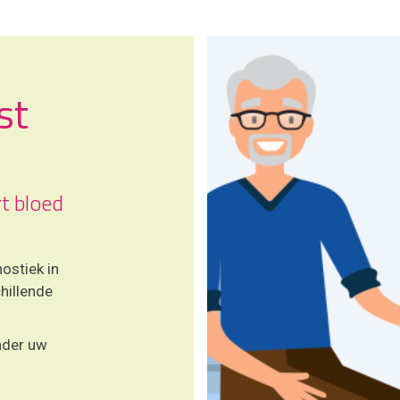
st
rt bloed
ostiek in
hillende
nder uw