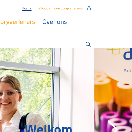
Home
Inloggen voor zorgverleners
zorgverleners
Over ons
Bloedafname?
derzoek?
rgverlener?
Welkom