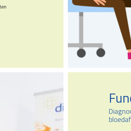
ten
.
Fun
Diagno
bloeda