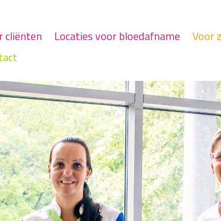
 cliënten
Locaties voor bloedafname
Voor 
tact
Functieon
Bent u zo