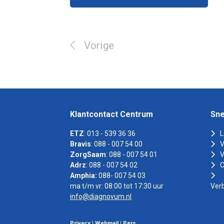
Vorige
Klantcontact Centrum
Sne
ETZ
: 013 - 539 36 36
L
Bravis
: 088 - 007 54 00
V
ZorgSaam
: 088 - 007 54 01
V
Adrz
: 088 - 007 54 02
C
Amphia:
088- 007 54 03
ma t/m vr: 08:00 tot 17:30 uur
Ver
info@diagnovum.nl
Privacy
|
Webmail
|
Pers