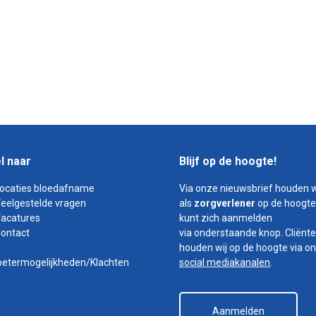
l naar
Blijf op de hoogte!
ocaties bloedafname
Via onze nieuwsbrief houden w
eelgestelde vragen
als
zorgverlener
op de hoogte
acatures
kunt zich aanmelden
ontact
via onderstaande knop. Cliënt
houden wij op de hoogte via o
betermogelijkheden/Klachten
social mediakanalen
.
Aanmelden