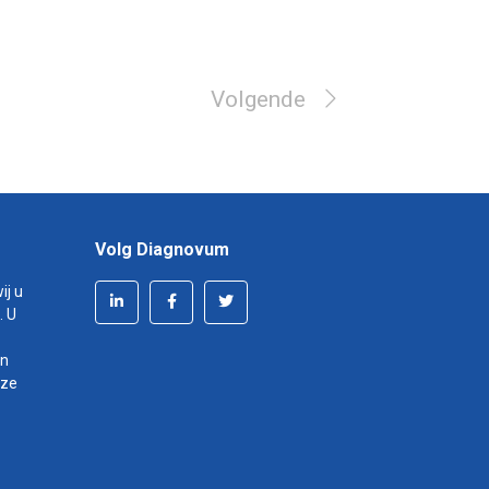
Volgende
Volg Diagnovum
ij u
. U
en
nze