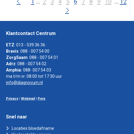
1
2
3
4
5
6
7
8
9
10
12
Klantcontact Centrum
ETZ
: 013 - 539 36 36
Bravis
: 088 - 007 54 00
ZorgSaam
: 088 - 007 54 01
Adrz
: 088 - 007 54 02
Amphia:
088- 007 54 03
ma t/m vr: 08:00 tot 17:30 uur
info@diagnovum.nl
Privacy
|
Webmail
|
Pers
Snel naar
Locaties bloedafname