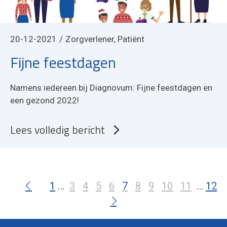
20-12-2021
Zorgverlener, Patiënt
Fijne feestdagen
Namens iedereen bij Diagnovum: Fijne feestdagen en
een gezond 2022!
Lees volledig bericht
1
3
4
5
6
7
8
9
10
11
12